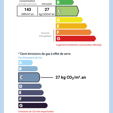
143
27
27 kg CO
/m².an
2