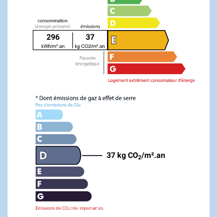
296
37
37 kg CO
/m².an
2